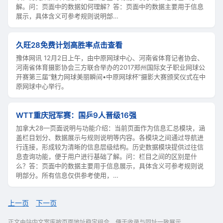
解。问：页面中的数据如何理解？答：页面中的数据主要用于信息
展示，具体含义可参考规则说明部…
久旺28免费计划高胜率点击查看
豫体网讯 12月2日上午，由中原网球中心、河南省体育记者协会、
河南省体育摄影协会三方联合举办的2017郑州国际女子职业网球公
开赛第三届“魅力网球美丽瞬间•中原网球杯”摄影大赛颁奖仪式在中
原网球中心举行。
WTT重庆冠军赛：国乒9人晋级16强
加拿大28—页面说明与功能介绍：当前页面作为信息汇总模块，涵
盖栏目划分、数据展示与规则说明等内容。各模块之间通过导航进
行连接，形成较为清晰的信息层级结构。历史数据模块提供过往信
息查询功能，便于用户进行基础了解。问：栏目之间的区别是什
么？答：页面中的数据主要用于信息展示，具体含义可参考规则说
明部分。所有信息仅供参考使用，…
上一页
下一页
正文由站内文案库按页面地址稳定组合，便于收录与同址一致展示。