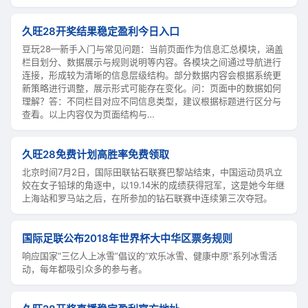
久旺28开奖结果稳定盈利今日入口
豆玩28—新手入门与常见问题：当前页面作为信息汇总模块，涵盖
栏目划分、数据展示与规则说明等内容。各模块之间通过导航进行
连接，形成较为清晰的信息层级结构。部分数据内容会根据系统更
新策略进行调整，展示形式可能存在变化。问：页面中的数据如何
理解？答：不同栏目对应不同信息类型，建议根据标题进行区分与
查看。以上内容仅为页面结构与…
久旺28免费计划高胜率免费领取
北京时间7月2日，国际田联钻石联赛巴黎站结束，中国运动员巩立
姣在女子铅球的角逐中，以19.14米的成绩获得冠军，这是她今年继
上海站和罗马站之后，在所参加的钻石联赛中连续第三次夺冠。
国际足联公布2018年世界杯大中华区票务规则
响应国家“三亿人上冰雪”倡议的“欢乐冰雪、健康中原”系列冰雪活
动，每年都吸引众多的参与者。