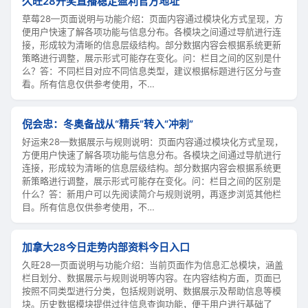
久旺28开奖直播稳定盈利官方地址
草莓28—页面说明与功能介绍：页面内容通过模块化方式呈现，方
便用户快速了解各项功能与信息分布。各模块之间通过导航进行连
接，形成较为清晰的信息层级结构。部分数据内容会根据系统更新
策略进行调整，展示形式可能存在变化。问：栏目之间的区别是什
么？答：不同栏目对应不同信息类型，建议根据标题进行区分与查
看。所有信息仅供参考使用，不…
倪会忠：冬奥备战从“精兵”转入“冲刺”
好运来28—数据展示与规则说明：页面内容通过模块化方式呈现，
方便用户快速了解各项功能与信息分布。各模块之间通过导航进行
连接，形成较为清晰的信息层级结构。部分数据内容会根据系统更
新策略进行调整，展示形式可能存在变化。问：栏目之间的区别是
什么？答：新用户可以先阅读简介与规则说明，再逐步浏览其他栏
目。所有信息仅供参考使用，不…
加拿大28今日走势内部资料今日入口
久旺28—页面说明与功能介绍：当前页面作为信息汇总模块，涵盖
栏目划分、数据展示与规则说明等内容。在内容结构方面，页面已
按照不同类型进行分类，包括规则说明、数据展示及帮助信息等模
块。历史数据模块提供过往信息查询功能，便于用户进行基础了