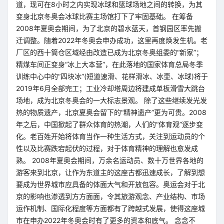
道，现可在8小时之内实现冰球和篮球场地之间的转换，为其
变身北京冬奥会冰球比赛主场馆打下了牢固基础。 在筹备
2008年夏奥会期间，为了北京的碧水蓝天，首钢园区率先搬
迁调整。随着2022年冬奥会申办成功，这里再度焕发生机。老
厂区的西十筒仓区域经由改造已成为北京冬奥组委的“新家”；
精煤车间正变身“冰上大本营”，在此落地的国家体育总局冬季
训练中心中的“四块冰”(短道速滑、花样滑冰、冰壶、冰球)将于
2019年6月全部完工；工业冷却塔周边将建成单板滑雪大跳台
场地，成为北京冬奥会的一大标志景观。 除了这些继续发光发
热的物质遗产，北京夏奥会留下的“精神遗产”更为可贵。2008
年之后，中国掀起了群众体育的热潮，人们的“体育观”逐步变
化。老百姓开始将体育当作一种生活方式，关注到运动员的个
性以及比赛跌宕起伏的过程，对于体育精神的理解也愈发成
熟。 2008年夏奥会期间，万余名运动员、数十万世界各地的
游客来到北京，让作为东道主的这座古都迅速成长，了解到想
要成为世界城市应具备的体面大气和开放包容。奥运会对于北
京的影响也渗透到方方面面，令其旅游观念、产业结构、市场
运作机制、国际化程度等方面都有了跨越式发展，使得这座城
市在申办2022年冬奥会时有了更多的资本和底气。 念念不