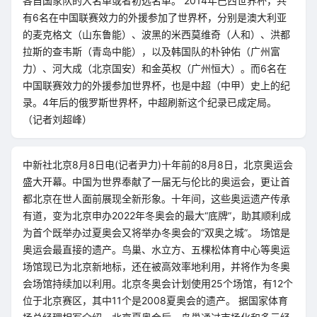
各自国家队的大名单或者初选名单。 2014年巴西世界杯，共
有6名在中国联赛效力的外援参加了世界杯，分别是澳大利亚
的麦克格文（山东鲁能）、波黑的米西莫维奇（人和）、洪都
拉斯的查韦斯（青岛中能），以及韩国队的朴钟佑（广州富
力）、河大成（北京国安）和金英权（广州恒大）。而6名在
中国联赛效力的外援参加世界杯，也是中超（中甲）史上的纪
录。4年后的俄罗斯世界杯，中超刷新这个纪录已成定局。
（记者刘超峰）
中新社北京8月8日电(记者尹力)十年前的8月8日，北京奥运会
盛大开幕。中国为世界奉献了一届无与伦比的奥运会，更让首
都北京在世人面前展现全新形象。十年间，这些奥运遗产传承
有道，变为北京申办2022年冬奥会的最大“底牌”，助其顺利成
为首个既举办过夏奥会又将举办冬奥会的“双奥之城”。 场馆是
奥运会最直接的遗产。鸟巢、水立方、五棵松体育中心等奥运
场馆现已为北京新地标，还在被高效率地利用，并将作为冬奥
会场馆持续加以利用。北京冬奥会计划使用25个场馆，有12个
位于北京赛区，其中11个是2008夏奥会的遗产。 据国家体育