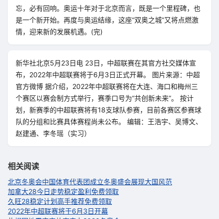
忘，必有回响。奥运十年对于北京而言，既是一个里程碑，也
是一个新开始。再度与奥运结缘，这座“双奥之城”又将点燃激
情，迎来新的发展机遇。(完)
新华社北京5月23日电 23日，中超联赛在其官方社交媒体宣
布，2022年中超联赛将于6月3日正式开幕。 图片来源：中超
官方微博 据介绍，2022年中超联赛将在大连、海口和梅州三
个赛区以赛会制方式举行，赛季口号为“共创新未来”。 按计
划，新赛季的中超联赛将有18支球队参赛，目前各赛区参赛球
队的分组和比赛具体赛程尚未公布。 编辑：王浩宇、吴博文、
赵建通、李冬瑶（实习）
相关阅读
北京冬奥会中国体育代表团成立
冬奥盛会展现大国风范
加拿大28今日走势稳定盈利免费领取
久旺28稳定计划高手推荐免费领取
2022年中超联赛将于6月3日开幕