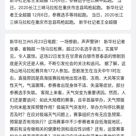
新华社记者王全超摄 12月6日，参赛选手在比赛中起跑。 当
日，2020长江三峡马拉松在重庆市忠县鸣枪起跑。 新华社记
者王全超摄 12月6日，参赛选手等待起跑。 当日，2020长江
三峡马拉松在重庆市忠县鸣枪起跑。 新华社记者王全超摄
新华社兰州5月23日电题：一场惨剧，声声警钟！ 新华社记者
张睿、崔翰超 一场马拉松赛，超过20名选手丧生，实属罕
见，令人震惊。这场22日发生在甘肃省白银市景泰县的惨剧到
底是天灾还是人祸，不断引发社会的关注和追问。 据了解，这
场山地马拉松赛共有172人参加。悲剧发生在当天中午1时左
右，直接原因是高海拔赛段局地出现冰雹、冻雨、大风等灾害
性天气，气温骤降，参赛者出现身体不适、失温等症状，部分
参赛选手失联。 客观上来看，天气突变为重要诱因。然而，人
们还是要追问：如此大规模的赛事，且非首届举办，天气预报
为何未能发挥预警作用？极端天气突发时，举办方叫停比赛是
否及时？在应对极端天气问题上，赛事组织方有无应急预案、
预案是否有效执行？这场赛事中不少参赛者来自低海拔地区，
赛前有没有做相关的健康检测和适应性训练？还有，运营赛事