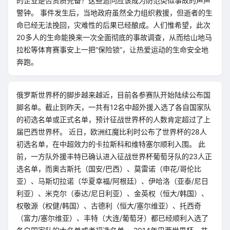
的企业是否资质完备？这些追问应该成为防范类似事故的声声
警钟。 事件发生后，当地政府虽然全力组织救援，但逝者的生
命已经无法挽回，灾难性的后果已经酿成。人们惟希望，此次
20多人的生命能换来一次全面彻底的事故调查，从而给山地马
拉松等体育赛事安上一把“保险锁”，让热爱运动的生命安全地
奔跑。
俄罗斯世界杯的脚步越来越近，目前各参赛队开始陆续公布国
脚名单。截止到昨天，一共有12名中超外援入选了各自国家队
的初选名单或正式名单，预计征战世界杯的人数肯定超过了上
届巴西世界杯。 近日，欧洲红魔比利时公布了世界杯的28人
初选名单，在中超效力的卡拉斯科和维特塞尔顺利入围。 此
前，一方队外援丰特已确认进入征战世界杯葡萄牙队的23人正
选名单，而奥古斯托（国安/巴西）、莫雷诺（申花/哥伦比
亚）、马斯切拉诺（华夏幸福/阿根廷）、伊哈洛（亚泰/尼日
利亚）、米克尔（泰达/尼日利亚）、金英权（恒大/韩国）、
权敬源（权健/韩国）、古德利（恒大/塞尔维亚）、托西奇
（富力/塞尔维亚）、丰特（大连/葡萄牙）都已经顺利入选了