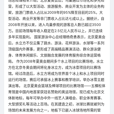
场总经理相军介绍，北京夏奥会后，鸟巢通过市场化和多元经
营，形成了以大型活动、旅游服务、商业开发为主体的业务构
架，旅游门票收入占比从2009年的95%降至目前的25%，大
型活动、商业开发等非门票收入占比达七成以上。据统计，自
2008年开放以来，进入鸟巢参观的游客总人数已超过3500
万。目前场馆每年收入稳定在2.5亿元人民币以上，并已连续
多年实现盈利。 国家游泳中心总经理杨奇勇表示，北京夏奥会
后，水立方不仅云集了跳水、游泳、花样游泳、水球等一系列
顶级国内外赛事，更形成了高端精品赛演活动、群众游泳健
身、体育休闲娱乐、文旅融合发展的体育服务综合体运营格
局。 作为2008年夏奥会期间多个水上项目的比赛场地，水立
方在北京冬奥会期间将化身冰立方，成为冰壶项目的比赛场
馆。经过改造后，水立方将成为世界首个冰上和水上项目同时
运行的场馆，赛后可承接冰上赛事和教学培训，举办冰雪主题
演出等。 北京夏奥会篮球及棒球项目的比赛场馆——五棵松体
育馆是中国内地首家获冠名赞助的奥运场馆，现已成为北京文
体新地标，每年可举办中外一线艺人演唱会、职业体育赛事、
大型颁奖礼等活动上百场。在其建造之初，冰球比赛就被列为
场馆的未来发展方向之一，地板下已嵌入冰球场地所需的管