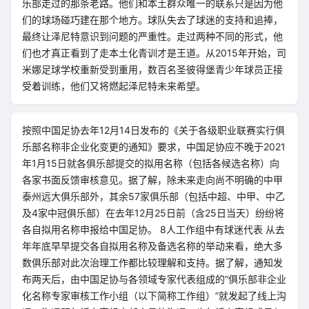
乐部走过的那条老路。他们和本土群众唯一的联系只是因为他
们的球场碰巧建在那个地方。球队失去了球迷的支持和追捧，
最终让泽尼特意识到问题的严重性。走过两种不同的形式，他
们也才真正看到了走本土化青训才是王道。从2015年开始，司
米娜足球学校重新受到重用，数百名圣彼得堡青少年球员正接
受着训练，他们又将燃起泽尼特未来希望。
按照中国足协去年12月14日发布的《关于各级职业联赛实行俱
乐部名称非企业化变更的通知》要求，中国足协应不晚于2021
年1月15日就各俱乐部提交的拟用名称（包括各候选名称）向
各家书面反馈审核意见。据了解，除未来走向尚不明确的中甲
泰州远大俱乐部外，其余57家俱乐部（包括中超、中甲、中乙
及4家中冠俱乐部）在去年12月25日前（含25日当天）纷纷将
各自拟用名称申报给中国足协。 8人工作组中有球迷代表 从去
年年底早早提交各自拟用名称及备选名称的举动来看，绝大多
数俱乐部对此次治理工作都比较理解和支持。据了解，通知发
布两天后，由中国足协与各领域专家代表组成的“俱乐部非企业
化名称专家审核工作小组（以下简称工作组）”就发起了线上沟