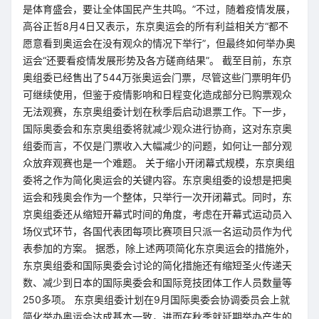
是体育盛会，要让全体国民产生共鸣。”不过，随着疫情发展，
高谷正哲8月4日又表示，东京奥运会的所有利益相关方“都不
愿意看到奥运会在没有观众的情况下举行”，但最终如何举办奥
运会“还要看疫情发展形势及各方磋商结果”。 截至目前，东京
奥组委已经售出了544万张奥运会门票，尽管这些门票明年仍
可继续使用，但鉴于疫情影响和日程变化造成部分已购票观众
无法观赛，东京奥组委计划在秋季后启动退票工作。下一步，
国际奥委会和东京奥组委将就减少观众进行协商，这对东京奥
组委而言，不仅是门票收入大幅减少的问题，如何让一部分观
众放弃观赛也是一个难题。 关于缩小开闭幕式规模，东京奥组
委将之作为简化奥运会的关键内容。东京奥组委的设想是把奥
运会和残奥会作为一个整体，只举行一次开闭幕式。同时，东
京奥组委还从缩短开幕式时间的角度，考虑在开幕式运动员入
场仪式环节，各国代表团每项比赛项目只派一名运动员作为代
表参加的方案。 据悉，除上述两项简化东京奥运会的措施外，
东京奥组委和国际奥委会讨论的简化措施还有缩短圣火传递天
数、减少到日本的国际奥委会和国际竞技团体工作人员数量等
250多项。 东京奥组委计划在9月国际奥委会协调委员会上就
简化举办奥运会达成基本一致，进而在秋季就延期举办产生的