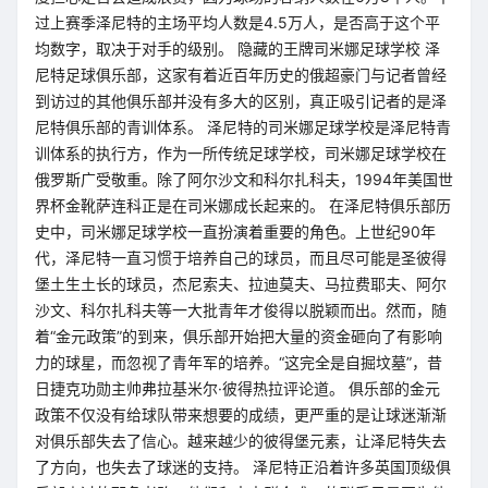
过上赛季泽尼特的主场平均人数是4.5万人，是否高于这个平
均数字，取决于对手的级别。 隐藏的王牌司米娜足球学校 泽
尼特足球俱乐部，这家有着近百年历史的俄超豪门与记者曾经
到访过的其他俱乐部并没有多大的区别，真正吸引记者的是泽
尼特俱乐部的青训体系。 泽尼特的司米娜足球学校是泽尼特青
训体系的执行方，作为一所传统足球学校，司米娜足球学校在
俄罗斯广受敬重。除了阿尔沙文和科尔扎科夫，1994年美国世
界杯金靴萨连科正是在司米娜成长起来的。 在泽尼特俱乐部历
史中，司米娜足球学校一直扮演着重要的角色。上世纪90年
代，泽尼特一直习惯于培养自己的球员，而且尽可能是圣彼得
堡土生土长的球员，杰尼索夫、拉迪莫夫、马拉费耶夫、阿尔
沙文、科尔扎科夫等一大批青年才俊得以脱颖而出。然而，随
着“金元政策”的到来，俱乐部开始把大量的资金砸向了有影响
力的球星，而忽视了青年军的培养。“这完全是自掘坟墓”，昔
日捷克功勋主帅弗拉基米尔·彼得热拉评论道。 俱乐部的金元
政策不仅没有给球队带来想要的成绩，更严重的是让球迷渐渐
对俱乐部失去了信心。越来越少的彼得堡元素，让泽尼特失去
了方向，也失去了球迷的支持。 泽尼特正沿着许多英国顶级俱