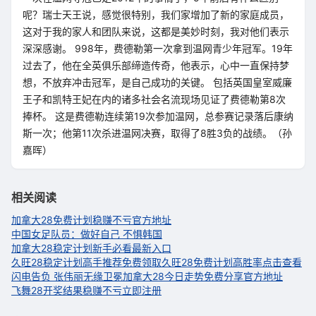
呢？瑞士天王说，感觉很特别，我们家增加了新的家庭成员，
这对于我的家人和团队来说，这都是美妙时刻，我对他们表示
深深感谢。 998年，费德勒第一次拿到温网青少年冠军。19年
过去了，他在全英俱乐部缔造传奇，他表示，心中一直保持梦
想，不放弃冲击冠军，是自己成功的关键。 包括英国皇室威廉
王子和凯特王妃在内的诸多社会名流现场见证了费德勒第8次
捧杯。 这是费德勒连续第19次参加温网，总参赛记录落后康纳
斯一次；他第11次杀进温网决赛，取得了8胜3负的战绩。（孙
嘉晖）
相关阅读
加拿大28免费计划稳赚不亏官方地址
中国女足队员：做好自己 不惧韩国
加拿大28稳定计划新手必看最新入口
久旺28稳定计划高手推荐免费领取
久旺28免费计划高胜率点击查看
闪电告负 张伟丽无缘卫冕
加拿大28今日走势免费分享官方地址
飞舞28开奖结果稳赚不亏立即注册