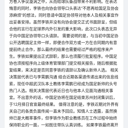
方卷入争议漩涡之中，从而给球队备战带来不利影响。在表达
悔意的同时，李铁也向协会领导口头表达“不愿再给国足及协会
添麻烦”的想法，同时恳请中国足协领导对他本人及相关事宜作
出妥善安排。虽然李铁并没有向协会提交正式书面辞呈，但结
合他的言行在足球界内外引发的重大影响，此次口头表态无异
于向中国足协领导口头请辞。 需要说明的是，与当初中国足协
公开选聘国足主帅一样，即便合作双方或一方在合同期内有意
提前终止合作，那么最终的结果也需要经过严格的程序来产
生。李铁如果提出正式辞职，那么也须履行批复程序。中国足
协也须按程序向上级体育管理部门提交相关报告，随后根据批
复结果，来决定是否同意李铁的请辞以及确认新帅人选。 相关
决策层代表已与李霄鹏沟通 结合近期各渠道传递出来的信息线
索，现任中超武汉队本土教练李霄鹏已经成为国足新帅的头号
热门人选。相关决策层代表近日也与他本人见面沟通相关事
宜。不出意外的话，中国足协将在国足结束苏州封闭集训后，
于12月择日官宣最终结果。 值得注意的是，李铁近期对外界有
关自己的各类负面传闻一直未予回应。知情人士透露，虽然换
帅已是大概率事件，但李铁作为职业教练员在工作过程中始终
保持职业的一面，一如既往带队认真训练。 如果李铁最终离开