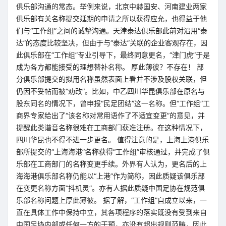
俱乐部沟通的常态。举例来说，北京中赫国安、河南建业两家
俱乐部有关名称提交延期的申请之所以获得应允，也得益于他
们与“工作组”之间的诚挚沟通。天津泰达俱乐部此前对沿用“泰
达”的态度比较坚决，但由于与“泰达”关联的企业客观存在，因
此俱乐部在“工作组”专业引导下，最终同意更名，“津门虎”于是
成为各方都能接受的理想替补名称。 厚此薄彼？不存在！ 部
分俱乐部提交的拟用名称虽然表面上看并不涉及股权关联，但
仍因不妥帖而被“劝改”。比如，中乙四川华昆俱乐部在原名与
股东同名的情况下，曾申报“民足团结”这一名称。但“工作组”工
商界专家给出了“该名称对常用语作了不适宜变更”的意见，并
提醒此类谐音名称很难在工商部门获准注册。在这种情况下，
四川华昆也不得不进一步更名。 值得注意的是，上海上港俱乐
部所提交的“上海海港”名称获得“工作组”审核通过，并完成了俱
乐部在工商部门的名称变更手续。外界有人认为，更名后的上
海海港俱乐部名称仍能以“上港”作为简称，因此质疑该俱乐部
在变更名称方面“抖机灵”。亦有人据此质疑中国足协在规范俱
乐部名称问题上厚此薄彼。 据了解，“工作组”自成立以来，一
直在具体工作中保持中立，其各项程序的落实既没有受到来自
中国足协内部或任何一方的干预，亦没有超出规则范畴，因此