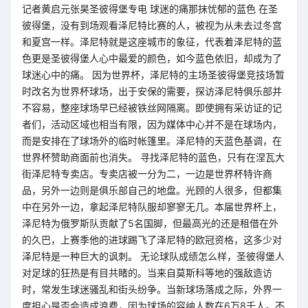
记者黄启元张昊圣彼得堡专电 球迷的痛那抹忧郁的蓝色 在圣
彼得堡，没有到场观看泽尼特比赛的人，被视为从未去过冬宫
和夏宫一样。泽尼特就是这座城市的象征，代表着泽尼特的蓝
色更是圣彼得堡人心中最爱的颜色，如今蓝色依旧，却成为了
球迷心中的痛。 因为世界杯，泽尼特的主场圣彼得堡竞技场暂
时改名为世界杯球场，出于安保的需要，探访泽尼特俱乐部并
不容易，整座球场早已经被铁丝网隔离。即使拥有采访证的记
者们，活动区域也相当有限，因为媒体中心并不是在球场内，
而是安排在了球场外的临时帐篷里。泽尼特的天蓝色基调，在
世界杯赞助商面前也消失。 寻找泽尼特的蓝色，只有在涅瓦大
街泽尼特专卖店。专卖店被一分为二，一边是世界杯特许商
品，另外一边则是俱乐部自己的地盘。光顾的人很多，但都集
中在另外一边，拿起泽尼特队服却寥寥无几。本届世界杯上，
泽尼特为俄罗斯队贡献了5名国脚，但最高光的还是租借在外
的久巴，上赛季他的进球踢飞了泽尼特的欧冠资格，这多少对
泽尼特是一种巨大的讽刺。 无论球队成绩怎么样，圣彼得堡人
对足球的狂热是有目共睹的。当来自莫斯科等地的强敌造访
时，常发生球迷骚乱和街头纷争。当新球场落成之际，外界一
度担心是否会造成浪费，因为球场的容纳人数在6万8千人。不