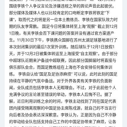
围绕李铁个人争议言论及涉嫌违规之举的舆论声音此起彼伏。
部分媒体及媒体人也以比较肯定的口吻断定李铁将铁定“下
课”，取而代之的将是另一位本土教练员、李铁在国家队效力时
期的队友李霄鹏。 国足今日将集体转至上海“观察” 截止到12月
1日晚，有关李铁会否下课问题的答案并没有通过官方渠道产
生。11月30日下午，李铁携众国脚在苏州太湖足球基地进行了
本次封闭集训的最后1次室外训练。随后球队于12月1日放假1
天，并于12月2日被集体转运至上海接受“自主观察”。由于部分
中超球队近期来沪备战中超联赛，因此部分国脚届时将直接与
俱乐部队会合，而国足教练组在上海也不会安排任何集体训
练。 李铁自认给“国足及足协添麻烦” 可以说，此时此刻的国足
持续在平静的气氛中备战。对于外界各类有关李铁的负面新
闻，全队成员包括李铁本人无暇理会。不过，对于此前他个人
充满争议的言论甚至错误的举动，李铁本人后悔不已。据了
解，近日利用训练之余的时间，李铁主动找到了同在国足代表
团内接受隔离观察的中国足协主席陈戌源，就自己的不当言行
向后者及协会表达深深歉意。李铁认为，正是因为自己不冷静
的举动给全队包括支持自己工作的中国足协带来了麻烦，让各