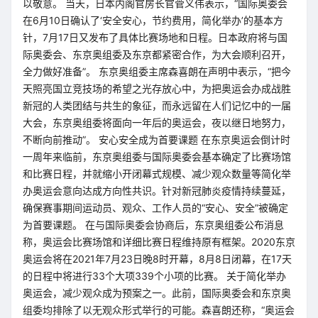
以敬意。 当天，日本内阁官房长官菅义伟表示，“国际奥委会
在6月10日确认了‘安全安心，节约费用，简化举办’的基本方
针，7月17日又发布了具体比赛场地和日程。日本政府将与国
际奥委会、东京奥组委及东京都紧密合作，为大会顺利召开，
全力做好准备”。 东京奥组委主席森喜朗在声明中表示，“把今
天照亮国立竞技场的希望之光存放心中，为把奥运会办成战胜
新冠的人类团结与共生的象征，而永远留在人们记忆中的一届
大会，东京奥组委将面向一年后的奥运会，夜以继日地努力，
不断向前推动”。 安心安全成为首要课题 在东京奥运会倒计时
一周年来临前，东京奥组委与国际奥委会基本确定了比赛场馆
和比赛日程，并就缩小开闭幕式规模、减少观众数量等简化举
办奥运会意向达成方向性共识。针对新冠肺炎疫情持续蔓延，
确保赛事期间运动员、观众、工作人员的“安心、安全”被确定
为首要课题。 在与国际奥委会协商后，东京奥组委公布消息
称，奥运会比赛场馆和详细比赛日程维持原有框架。2020东京
奥运会将在2021年7月23日晚8时开幕，8月8日闭幕，在17天
的日程中将进行33个大项339个小项的比赛。 关于简化举办
奥运会，减少观众成为预案之一。此前，国际奥委会和东京奥
组委均排除了以无观众形式举行的可能。森喜朗还称，“奥运会