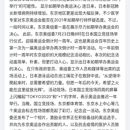
举行”的可能性。 显示如期举办奥运决心 连日来，日本新冠肺
炎新增病例持续增加，东京地区更是出现大幅反弹，不少医学
专家对东京奥运会能否在2021年如期举行持怀疑态度。不过，
一段时间以来，东京奥组委一直在展示尽力如期举办奥运会的
决心。 此前，东京奥组委7月23日晚8时在日本国立竞技场举
行仪式，迎接奥运会倒计时一周年。这也是奥运会百年历史上
第一次为一届奥运会举办两次倒计时一周年活动。与一年前倒
计时一周年时东京组织的大规模纪念活动相比，本次的纪念活
动虽简单、朴素，但更打动人心，显示出日本如期举办奥运会
的决心。 在只有政府官员、奥组委工作人员和媒体等出席的这
场活动上，日本游泳运动员池江璃花子在致辞中说，“从逆境中
爬起来时，总需要希望的力量。但愿一年后的今天，希望之火
能在这里绽放光辉”。 活动现场，日本国立竞技场四周的屏幕
上闪耀起“TOKYO2020”和“+1”的字样，表示奥运会推迟一年
举行。当晚，国立竞技场、东京都体育馆、东京水上中心等几
个奥运会标志性场馆都亮起了彩灯，纪念这一活动。东京奥组
委还发布了一个短片，激励全世界正在积极备战的奥运选手，
并向为东京奥运会作出贡献的人，以及抗击疫情的医护人员致