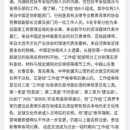
通。沟通既包括专家组内部人员的沟通，也包括专家组成员与
各俱乐部的工作。 据了解，“工作组”由8人组成，其中仅有2人
来自中国足协职能部门，分别是具有法律专业教育背景的协会
竞赛部副部长沈睿及部门另一位工作人员。6名专家分别为来
自国家工商管理总局的金长峰，来自新华社的资深媒体代表许
基仁，来自中国足协仲裁委员会的刘万勇律师、范铭超律师，
来自大连市文化产业协会的球迷代表张嘉树，来自河南省足球
基金会的杨楠。 中国足协相关人士透露，从接到第一份由俱乐
部提交的拟用名称材料开始，“工作组”就按照分工分别落实资
料查验、材料与规定细则对应审核等细节工作。中超山东鲁
能、长春亚泰、青岛黄海、中甲新疆天山雪豹初次提交的拟用
名称不达标，正是经“工作组”严格审核后确认的。 工作组审核
意见共三类 “工作组”向各俱乐部书面反馈的审核意见有三类。
第一类是“同意函”；第二类是“不同意函”；第三类为“建议函”。
比如“广州队”“深圳队”的名称虽获得通过，但“工作组”工商界专
家仍建议此类俱乐部在地域名后添加带有契合本地历史文化特
色、足球文化传承或人文特征的名称。但“建议”绝非强制，这
意味着即便两队不作进一步变更，仍能以上报名称注册，参加
新赛季各项比赛。 动态交流成为过去一段时期内“工作组”与各