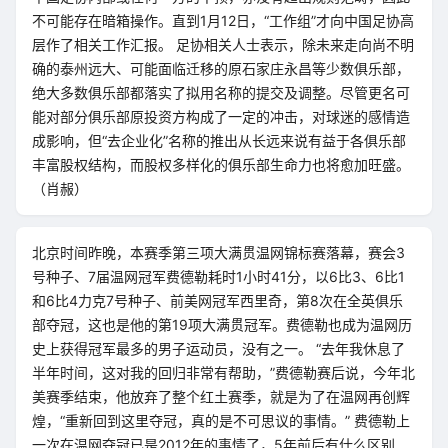
不可能存在暗箱操作。直到1月12日，“工作组”才向中国足协高
层作了相关工作汇报。 足协相关人士表示，除未来走向尚不明
确的泰州远大、可能面临迁移的原石家庄永昌等少数俱乐部，
绝大多数俱乐部都落实了拟用名称的提交及调整。尽管更名可
能对部分俱乐部原投资方构成了一定的冲击，对球迷的感情造
成影响，但“去企业化”名称的推出从长远来说有益于各俱乐部
丰富股权结构，而股权多样化的俱乐部生命力也将愈加旺盛。
（肖赧）
北京时间昨晚，本赛季第三项大满贯温网锦标赛落幕，赛会3
号种子、7届温网冠军费德勒耗时1小时41分，以6比3、6比1
和6比4力克7号种子、前美网冠军西里奇，第8次在全英俱乐
部夺冠，这也是他的第19项大满贯冠军。费德勒也成为温网历
史上获得冠军最多的男子运动员，没有之一。 “去年我休息了
半年时间，这对我的回归非常有帮助，”费德勒赛后说，今年北
美赛季结束，他放弃了整个红土赛季，就是为了在温网再创辉
煌，“重新回到这里夺冠，真的是不可思议的事情。” 费德勒上
一次在温网夺冠已是2012年的事情了，5年前后有什么区别