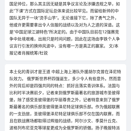
国足帅位，那么其主因无疑是其争议言论及涉嫌违规之举，如
此“下课”方式在国际足坛总体来说比较罕见。而留给新帅的中
国队无异于一块“烫手山芋”。无论谁接下它，除了勇气之外，
他或许更需要拿出令人信服的战绩以及对为人之道的深谙。这
是“中国足球江湖特色”所决定的。由于中国队目前在12强赛竞
争中处境艰难，出局只是时间问题，因此在这场由李铁个人争
议言行引发的换帅风波中，没有哪一方是真正的赢家。 文/本
报记者肖赧统筹/杜锐
本土化的青训才是王道 中超上海上港队外援胡尔克曾在泽尼特
队效力。 俄罗斯世界杯四强诞生，多少令人有些意外。然而意
外的背后却是四强共同的特点：抓好且落实青训体系。法国与
比利时半决赛前夕，记者来到俄罗斯最著名的旅游城市圣彼得
堡，除了感受圣彼得堡的华丽尊贵之外，记者特意来到了俄罗
斯最著名的俱乐部圣彼得堡泽尼特足球俱乐部。作为俄超联赛
的一支劲旅，圣彼得堡泽尼特足球俱乐部不仅在国内联赛，而
且在欧战赛场都取得过辉煌的战绩，阿尔沙文、季莫什丘克、
波格列布尼亚克等球星更成为全俄罗斯的骄傲。扬子晚报特派