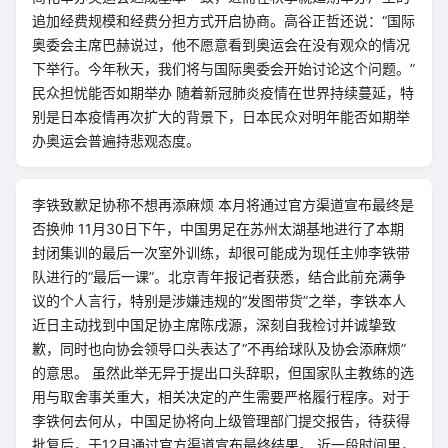
追加经费规模和经费分担方式开启协商。高谷正哲还说：“国际
奥委会主席巴赫说过，他不愿意看到奥运会在没有观众的情况
下举行。今年秋天，我们将与国际奥委会开始讨论这个问题。”
民众担忧能否如期举办 随着新冠肺炎疫情在世界持续蔓延，特
别是日本疫情再次扩大的背景下，日本民众对明年能否如期举
办奥运会普遍持悲观态度。
李铁致歉足协称不想再添麻烦 本月将通过官方渠道宣布最终是
否换帅 11月30日下午，中国男足在苏州太湖基地进行了本期
封闭集训的最后一次室外训练，却很可能成为现任主帅李铁带
队进行的“最后一课”。北京青年报记者获悉，结合此前充满争
议的个人言行，特别是涉嫌违规的“发图带货”之举，李铁本人
近日主动找到中国足协主席陈戌源，深刻自我检讨并诚挚致
歉，同时也向协会领导口头表达了“不再给球队及协会添麻烦”
的意思。 虽然此举无异于提出口头辞职，但国家队主教练的选
用与取舍事关重大，相关决定的产生需要严格履行程序。对于
李铁何去何从，中国足协将向上级管理部门提交报告，待获得
批复后，于12月通过官方渠道宣布最终结果。 近一段时间里，