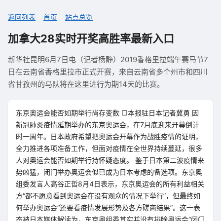
返回列表
首页
站点总览
加拿大28实时开奖高胜率最新入口
新华社昆明6月7日电（记者杨静）2019香格里拉端午赛马节7
日在云南省香格里拉市正式开赛，来自云南省多个州市和四川
省甘孜州的马队将在这里进行为期14天的比赛。
东京奥运会能否如期举行尚存变数 □本报驻日本记者冀勇 因
新冠肺炎疫情延期举办的东京奥运会，在7月底迎来开幕倒计
时一周年。日本政府希望把奥运会开幕作为战胜疫情的证明，
全力推进各项准备工作，但面对疫情在全世界持续蔓延，很多
人对奥运会能否如期举行持怀疑态度。 鉴于日本第二波疫情来
势凶猛，闭门举办奥运会似已成为日本考虑的备选项。东京奥
组委发言人高谷正哲8月4日表示，东京奥运会的所有利益相关
方“都不愿意看到奥运会在没有观众的情况下举行”，但最终如
何举办奥运会“还要看疫情发展形势及各方磋商结果”。这一表
态被日本媒体解读为，东京奥组委其实并没有排除奥运会“闭门