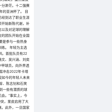
十分渺茫。十二强赛
年的亚洲杯了。 目
已经到达了职业生涯
即开始新陈代谢，补
念以及对足球的理解
皮的团队开始在全国
要是参与一些热身
练。 年轻为主选
训。首批队员有22
涵文、吴兴涵、刘奕
中甲球员，向外界透
冲击2022年卡塔
现如今的年轻人未来
智、陈志钊和石笑
到一些有潜质的球
会。”事实上，今
冲突，里皮启用了大
赛。此外，一旦国家