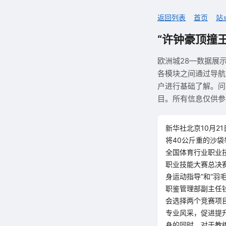
返回列表
首页
站
“许钟豪顶撞王
欧洲城28—数据展
各模块之间通过导航
户进行基础了解。问
目。所有信息仅供参
新华社北京10月2
将40公斤重的沙袋
全国体育行业职业技
职业技能大赛总决赛
身运动指导”和“羽
职鉴管理部副主任
会选择两个竞赛项
专业风采，促进提
身的同时，对于教