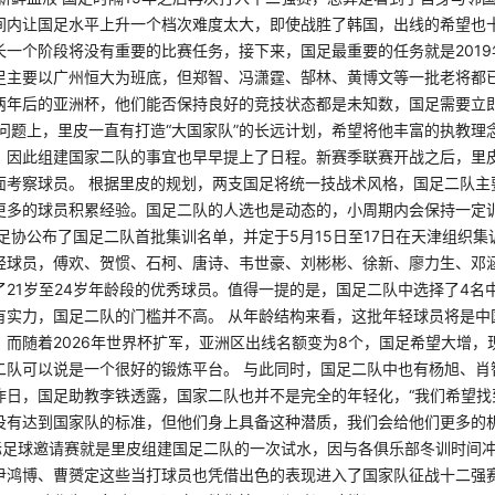
间内让国足水平上升一个档次难度太大，即使战胜了韩国，出线的希望也
长一个阶段将没有重要的比赛任务，接下来，国足最重要的任务就是2019
足主要以广州恒大为班底，但郑智、冯潇霆、郜林、黄博文等一批老将都
两年后的亚洲杯，他们能否保持良好的竞技状态都是未知数，国足需要立
此问题上，里皮一直有打造“大国家队”的长远计划，希望将他丰富的执教理
，因此组建国家二队的事宜也早早提上了日程。新赛季联赛开战之后，里
面考察球员。 根据里皮的规划，两支国足将统一技战术风格，国足二队主
更多的球员积累经验。国足二队的人选也是动态的，小周期内会保持一定训
足协公布了国足二队首批集训名单，并定于5月15日至17日在天津组织集
轻球员，傅欢、贺惯、石柯、唐诗、韦世豪、刘彬彬、徐新、廖力生、邓
了21岁至24岁年龄段的优秀球员。值得一提的是，国足二队中选择了4名
有实力，国足二队的门槛并不高。 从年龄结构来看，这批年轻球员将是中国
。而随着2026年世界杯扩军，亚洲区出线名额变为8个，国足希望大增，
二队可以说是一个很好的锻炼平台。 与此同时，国足二队中也有杨旭、肖
昨日，国足助教李铁透露，国家二队也并不是完全的年轻化，“我们希望找
没有达到国家队的标准，但他们身上具备这种潜质，我们会给他们更多的机
国际足球邀请赛就是里皮组建国足二队的一次试水，因与各俱乐部冬训时间
尹鸿博、曹赟定这些当打球员也凭借出色的表现进入了国家队征战十二强