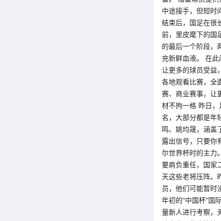
中途接手，但短时
结束后，国足在很
前，里皮麾下的国
的最后一个阶段，
充新鲜血液。 在
让更多的球员受益
各地观看比赛，全
赛、商业赛事，让
材不拘一格 昨日，
名，大部分都是年
鸣、姚均晟，涵盖
露出信号，只要你
尔世界杯时的主力
要肩负重任，国家
天这些老将压阵。
员，他们可能暂时
年初的“中国杯”
量新人进行考察，