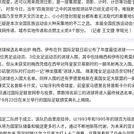
来观星，还可以用来观测日影，是一座集观星、测影、计时、计历等功能
”。 时至今日，当年“四海测验”之中的其他观测站早已经无迹可寻，唯独
我国乃至世界天文历法史上，小小的登封观星台都有着无法取代的重要地
无疑是本次全国民族运动会火种采集地的不二之选。 本届全国民族运动会
网传递、城市实地传递和点燃主火炬4个部分。（记者 王文捷 李晓光 ）
进球候选名单出炉 梅西、伊布在列 国际足联日前公布了年度最佳进球——
7位男足运动员、3位女足运动员的进球入围，其中包括梅西和伊布拉希莫
名，但从未获奖的梅西凭借在西甲对阵皇家贝蒂斯时的一脚吊射再次入围
杉矶银河队时打出的一记“神龙摆尾”进球入围。 喀麦隆女足运动员奈切特
的进球也入围大名单。同样入围的还有罗德里格斯在美国女足大联盟的一脚
球奖又名普斯卡什奖，以匈牙利传奇球星、前皇家马德里名将普斯卡什的名
之前通过国际足联官网参与投票，票数排名前三的进球将进入最终候选名单
于9月23日在米兰举行的国际足联颁奖典礼上揭晓。
足二队终于成立，该队仍由里皮挂帅，以1993年和1995年的球员为班
队将为国家队储备和输送更多的人才，通过不断地新陈代谢，为未来的亚
供新鲜血液 国足时隔15年之后再次打入十二强赛，总算是看到了自身与邻