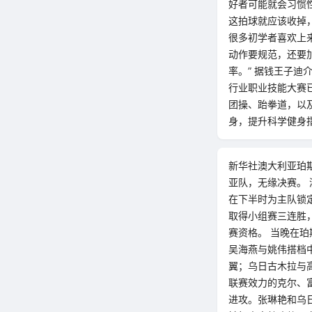
好者可能就会习惯
这拍球就应该收掉
很多初学者喜欢上
动作要规范，还要
率。” 据钱王子迪
行业职业技能大赛
团操、跆拳道，以
身，提升科学健身
新华社澳大利亚珀斯
亚队，无缘决赛。 
在下半时为主队锁
取得小组赛三连胜
赛资格。 当晚在
吴海燕与姚伟搭档
翼；乌日古木拉与高
联赛效力的克尔、
进攻。张琳艳和乌