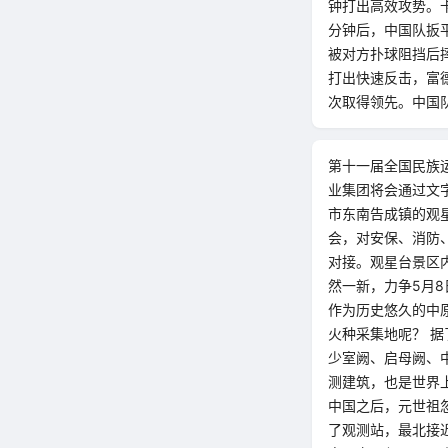
钟打出高效攻势。
分钟后，中国队扳
被对方扑球阻挡后
打出快速反击，富
次取得领先。中国
第十一届全国民族
业集团将会通过文
市东南告成镇的观
会，对安保、消防
对接。观星台景区
然一新，力争5月
作为历史悠久的中
火种采集地呢？ 据
少室阙、启母阙、
测建筑，也是世界上
中国之后，元世祖
了观测站，最北接