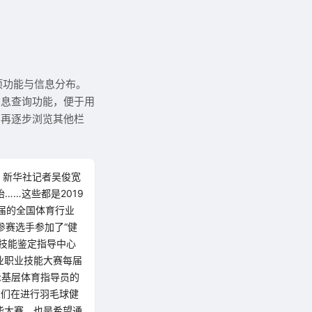
项功能与信息分布。
信息查询功能，便于用
，再逐步浏览其他栏
 新华社记者吴俊宽
……这些都是2019
一届的全国体育行业
参赛选手参加了“健
业技能鉴定指导中心
业职业技能大赛每届
示基层体育指导员的
人们在进行羽毛球健
能大赛，也是希望通