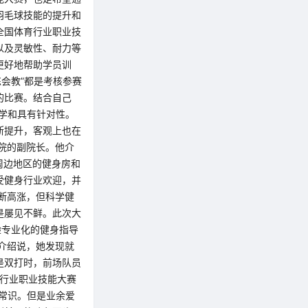
羽毛球技能的提升和
全国体育行业职业技
以及灵敏性、耐力等
更好地帮助学员训
练会教”都是考核参赛
的比赛。结合自己
科学和具有针对性。
断提升，客观上也在
院的副院长。他介
周边地区的健身房和
受健身行业欢迎，并
断高涨，但科学健
是屡见不鲜。此次大
验专业化的健身指导
介绍说，她发现就
是双打时，前场队员
育行业职业技能大赛
常识。但是业余爱