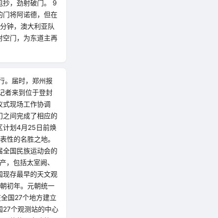
抄，劲射破门。 9
的门将阿诺德，但在
8分钟，澳大利亚队
射空门，为东道主再
行。届时，郑州报
记者来到位于登封
仪式现场工作协调
门之间完成了相应的
计划4月25日前焕
代表性的名胜之地。
届全国民族运动会的
遗产，包括太室阙、
国现存最早的天文观
元朝初年。元朝统一
全国27个地方建立
27个观测站的中心