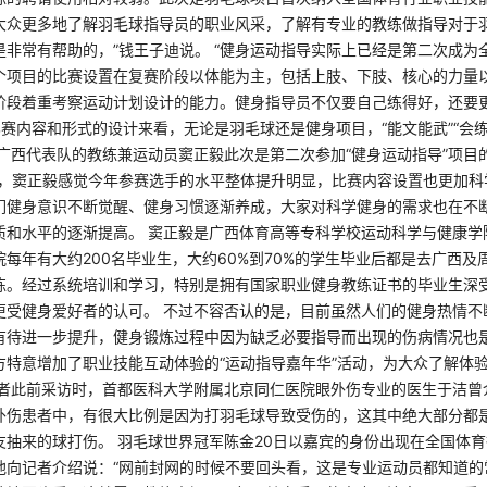
大众更多地了解羽毛球指导员的职业风采，了解有专业的教练做指导对于
是非常有帮助的，”钱王子迪说。 “健身运动指导实际上已经是第二次成为
个项目的比赛设置在复赛阶段以体能为主，包括上肢、下肢、核心的力量
阶段着重考察运动计划设计的能力。健身指导员不仅要自己练得好，还要
比赛内容和形式的设计来看，无论是羽毛球还是健身项目，“能文能武”“会
 广西代表队的教练兼运动员窦正毅此次是第二次参加“健身运动指导”项目
感受，窦正毅感觉今年参赛选手的水平整体提升明显，比赛内容设置也更加
们健身意识不断觉醒、健身习惯逐渐养成，大家对科学健身的需求也在不
质和水平的逐渐提高。 窦正毅是广西体育高等专科学校运动科学与健康学
每年有大约200名毕业生，大约60%到70%的学生毕业后都是去广西及
练。经过系统培训和学习，特别是拥有国家职业健身教练证书的毕业生深
更受健身爱好者的认可。 不过不容否认的是，目前虽然人们的健身热情不
有待进一步提升，健身锻炼过程中因为缺乏必要指导而出现的伤病情况也
方特意增加了职业技能互动体验的“运动指导嘉年华”活动，为大众了解体
记者此前采访时，首都医科大学附属北京同仁医院眼外伤专业的医生于洁曾
外伤患者中，有很大比例是因为打羽毛球导致受伤的，这其中绝大部分都
友抽来的球打伤。 羽毛球世界冠军陈金20日以嘉宾的身份出现在全国体
他向记者介绍说：“网前封网的时候不要回头看，这是专业运动员都知道的