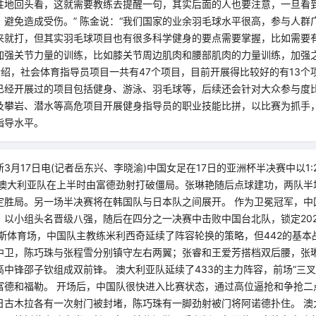
性地回头看，这就需要教练去提醒一句，其实后面的人也要注意，一旦看
，避免造成受伤。” 陈金说：“我们国家的业余羽毛球水平很高，参与人群
来就打，但其实羽毛球项目也有很多科学健身的要点需要掌握，比如需要
加强关节力量的训练，比如膝关节周边肌肉和腰部肌肉的力量训练，加强
介绍，社会体育指导员项目一共有47个项目，目前开展得比较好的有13个
已经开展过的项目包括健身、游泳、羽毛球等，后续还会针对大众参与度
及攀岩、潜水等高危项目开展健身指导员的职业技能比拼，以比赛为抓手
指导水平。
3月17日电(记者岳东兴、李晓渝)中国女足在17日的亚洲杯半决赛中以1
澳大利亚队在上半时由富德劲射打破僵局。张琳艳随后点球建功，两队半场
定胜局。另一场半决赛将在韩国队与日本队之间展开。 作为卫冕冠军，中
，以小组头名晋级八强，随后在四分之一决赛中击败中国台北队，锁定20
珀斯体育场，中国队主教练米利西奇延续了阵容轮换的策略，但442的基本
中卫，陈巧珠与张程雪分别镇守左右两翼；张睿和王爱芳搭档双后腰，张
中锋邵子钦组成双前锋。 澳大利亚队延续了433的主力阵容，前场“三叉
富德和福勒。 开场后，中国队很快进入比赛状态，通过高位逼抢和争抢二
日古木拉各有一次射门被封堵，陈巧珠有一脚劲射被门将阿诺德扑住。 澳