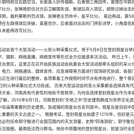
卡朋特抓住右路空当，长驱直入妙传福勒，后者倒三角回传，富德在中路包
平比分。张琳艳抓住对方后卫解围失误，断球后突入禁区，顺势过掉出击
摔倒，裁判果断判罚点球。张琳艳主罚命中，扳平比分。 易边再战，第5
德在左路得球后突破，直塞克尔，后者面对出击的门将彭诗梦，小角度低
队未能再改写比分。
运动会首个大型活动——火炬火种采集仪式，将于5月8日在登封观星台举
字、摄影、网络直播、网络宣传等形式全方位报道本次活动。 昨日上午，
星台景区，这里正在召开由民族运动会执委会大型活动部牵头组织的采火
、电力、网络通信、媒体宣传、应急保障等方面进行现场研究协调，各部
内正在进行最后的整修，各项筹备工作按照时间节点有序地进行，整个景区
8日的火种采集仪式大功告成。 历来大型运动会的圣火采集都会选择具有
原大省，河南具有代表性的地标不胜枚举，为何会选择登封观星台作为本
了解，2010年8月1日，河南登封的“天地之中”历史建筑群成为世界文化
中岳庙等重要的历史建筑，告成镇的观星台也名列其中。观星台是目前中
重要的天文古迹之一。 根据考证，登封观星台始建于1276年，恰好是
忽必烈任命郭守敬进行全国范围内的天文测量，史称“四海测验”。郭守敬在
近北极圈，最南抵达西沙群岛。地处中原腹地的登封观星台，就是当时全国