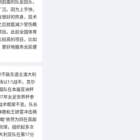
到前面的队友回头，
广泛。因为上手快，
有很好的热身，技术
之后就能减少受伤概
项目。此前全国体育
比较高的项目，比如
，更好地服务全民健
:2不敌东道主澳大利
以1:1战平。克尔
国队在本届亚洲杯
27年女足世界杯参
战术框架不变。队长
琳艳和王妍雯冲击两
戟”依然为同在英超
点球，组织起多次
大利亚队在第17分