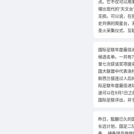
点。它不仅可以用
堪比现代的“天文台
无损。可以说，在
史共俱的观星台，
圣火采集仪式、互联
国际足联年度最佳
候选名单。一共有
曾七次获该奖项提
国大联盟中代表洛
新西兰接连过人后
际足联年度最佳进
迷可以在9月1日
国际足联评出，并
昨日，酝酿已久的国
长远计划，国足二
备。 储备球员提