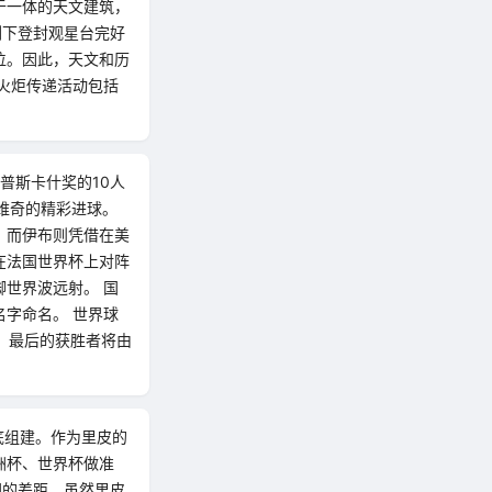
于一体的天文建筑，
剩下登封观星台完好
位。因此，天文和历
火炬传递活动包括
普斯卡什奖的10人
维奇的精彩进球。
。而伊布则凭借在美
在法国世界杯上对阵
世界波远射。 国
字命名。 世界球
。最后的获胜者将由
底组建。作为里皮的
洲杯、世界杯做准
国的差距。虽然里皮